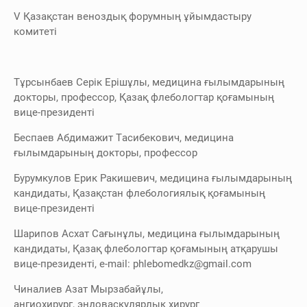
V Қазақстан веноздық форумның ұйымдастыру
комитеті
Тұрсынбаев Серік Ерішұлы, медицина ғылымдарының
докторы, профессор, Қазақ флебологтар қоғамының
вице-президенті
Беспаев Абдимажит Тасибекович, медицина
ғылымдарының докторы, профессор
Бурумкулов Ерик Ракишевич, медицина ғылымдарының
кандидаты, Қазақстан флебологиялық қоғамының
вице-президенті
Шарипов Асхат Сағынұлы, медицина ғылымдарының
кандидаты, Қазақ флебологтар қоғамының атқарушы
вице-президенті, e-mail: phlebomedkz@gmail.com
Чиналиев Азат Мырзабайұлы,
ангиохирург, эндоваскулярлық хирург