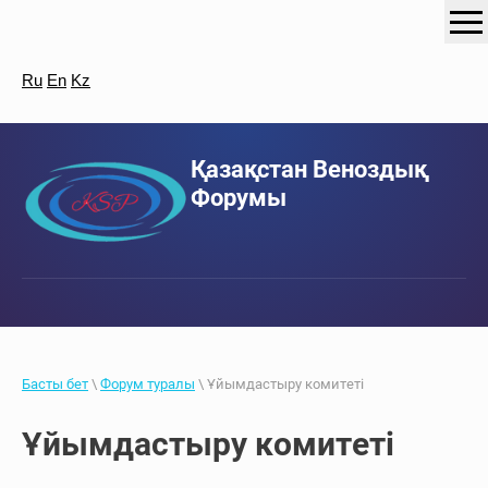
Ru
En
Kz
Қазақстан Веноздық
Форумы
Басты бет
\
Форум туралы
\ Ұйымдастыру комитеті
Ұйымдастыру комитеті